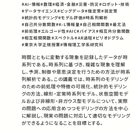
#AI・情報
#数理
#経済・金融
#災害・防災
#ロボット・技術
#データサイエンス
#ビッグデータ
#強定常
#弱定常
#統計的モデリング
#モデル評価
#時系列解析
#自己共分散関数
#K-L情報量
#自己相関関数
#最尤法
#前処理
#エルゴード性
#AIC
#バイアス
#相互共分散関数
#相互相関関数
#スペクトル
#AR過程
#ピリオドグラム
#東京大学正規授業
#情報理工学系研究科
時間とともに変動する現象を記録したデータが時
系列である。時系列に基づき、複雑な現象を理解
し、予測、制御や意思決定を行うための方法が時系
列解析である。この講義では、時系列のモデリング
のための前処理や特徴の可視化、統計的モデリン
グの方法、線形・定常時系列モデル、状態空間モデ
ルおよび非線形・非ガウス型モデルについて、実際
の問題への応用含めつつモデリングの方法を中心
に解説し、現実の問題に対応して適切なモデリング
ができるようになることを目標とする。