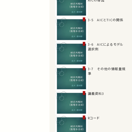
3-5 AICとTICの関係
3-6 AICによるモデル
選択例
3-7 その他の情報量規
準
講義資料3
Rコード