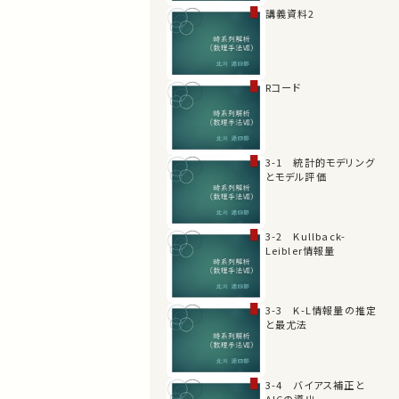
講義資料2
Rコード
3-1 統計的モデリング
とモデル評価
3-2 Kullback-
Leibler情報量
3-3 K-L情報量の推定
と最尤法
3-4 バイアス補正と
AICの導出