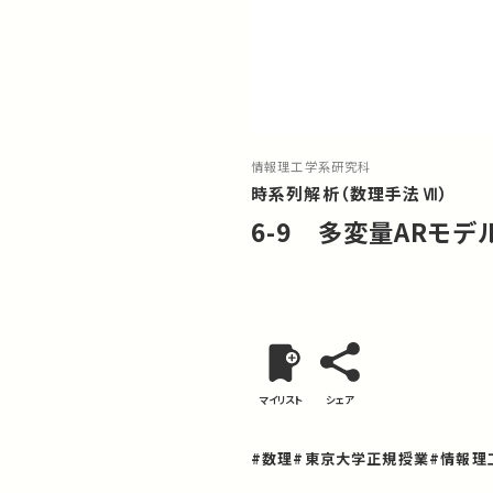
情報理工学系研究科
時系列解析（数理手法Ⅶ）
6-9 多変量ARモデルの
マイリスト
シェア
#数理
#東京大学正規授業
#情報理