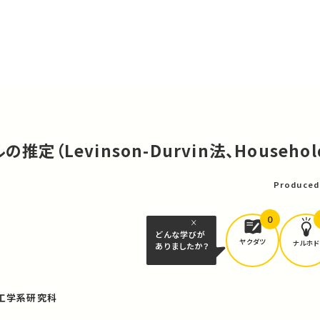
推定（Levinson-Durvin法、Househol
Produced
0
どんな学びが
ヤクダツ
ナルホド
ありましたか？
工学系研究科