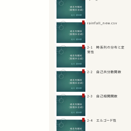
rainfall_new.csv
2-1 時系列の分布と定
常性
2-2 自己共分散関数
2-3 自己相関関数
2-4 エルゴード性