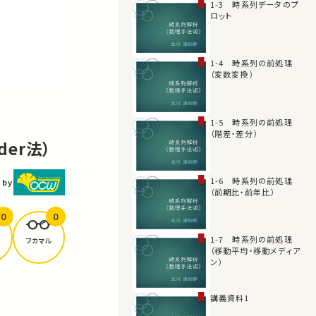
1-3 時系列データのプ
ロット
1-4 時系列の前処理
（変数変換）
1-5 時系列の前処理
（階差・差分）
der法）
1-6 時系列の前処理
 by
（前期比・前年比）
0
0
1-7 時系列の前処理
フカマル
（移動平均・移動メディア
ン）
講義資料1