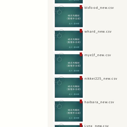
blsfood_new.csv
whard_new.csv
mye1f_new.csv
nikkei225_new.csv
haibara_new.csv
Lynx_new.csv