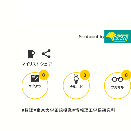
Video
Produced by
マイリスト
シェア
0
0
0
どんな学びが
ありましたか？
ヤクダツ
ナルホド
フカマル
#数理
#東京大学正規授業
#情報理工学系研究科