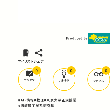
Video
Produced by
マイリスト
シェア
0
0
0
どんな学びが
ありましたか？
ヤクダツ
ナルホド
フカマル
#AI・情報
#数理
#東京大学正規授業
#情報理工学系研究科