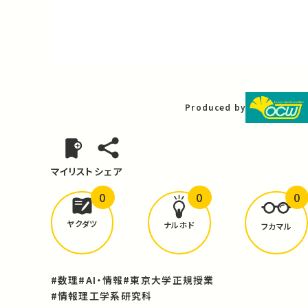
Video
Produced by
マイリスト
シェア
0
0
0
どんな学びが
ありましたか？
ヤクダツ
ナルホド
フカマル
#数理
#AI・情報
#東京大学正規授業
#情報理工学系研究科