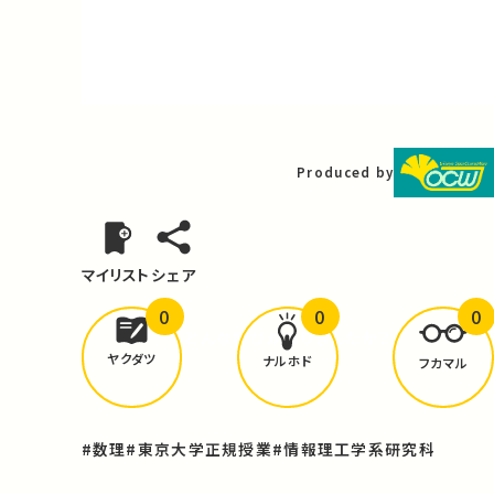
Video
Produced by
マイリスト
シェア
0
0
0
どんな学びが
ありましたか？
ヤクダツ
ナルホド
フカマル
#数理
#東京大学正規授業
#情報理工学系研究科