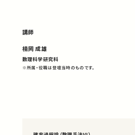
講師
楠岡 成雄
数理科学研究科
※所属・役職は登壇当時のものです。
確率過程論（数理手法VI）