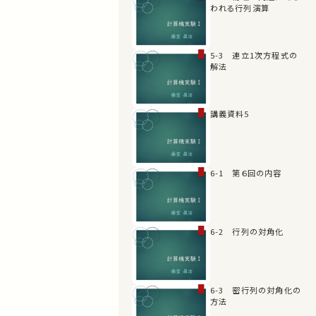
われる行列演算
5-3 連立1次方程式の
解法
講義資料5
6-1 第６回の内容
6-2 行列の対角化
6-3 密行列の対角化の
方法