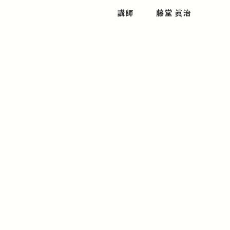
講師
藤堂 眞治