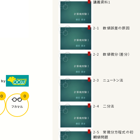
講義資料1
2-1 数値誤差の原因
2-2 数値微分（差分）
2-3 ニュートン法
 by
0
0
2-4 二分法
フカマル
2-5 常微分方程式の初
期値問題