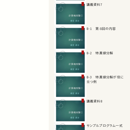
講義資料7
8-1 第８回の内容
8-2 特異値分解
8-3 特異値分解が役に
立つ例
講義資料8
サンプルプログラム一式