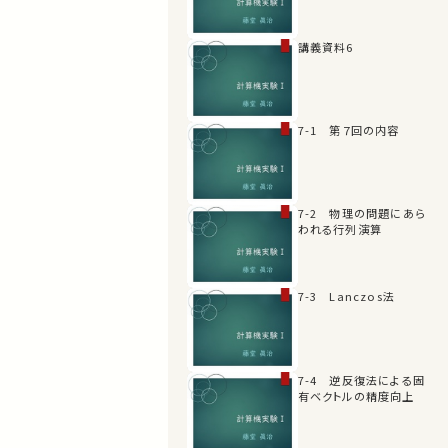
講義資料6
7-1 第７回の内容
7-2 物理の問題にあら
われる行列演算
7-3 Lanczos法
7-4 逆反復法による固
有ベクトルの精度向上