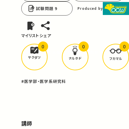
試験問題 9
Produced by
マイリスト
シェア
0
0
0
どんな学びが
ありましたか？
ヤクダツ
ナルホド
フカマル
#医学部・医学系研究科
講師