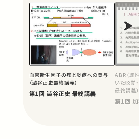
血管新生因子の癌と炎症への関与
ABR（聴
（澁谷正史最終講義）
いた聴覚
最終講義
第1回 澁谷正史 最終講義
第