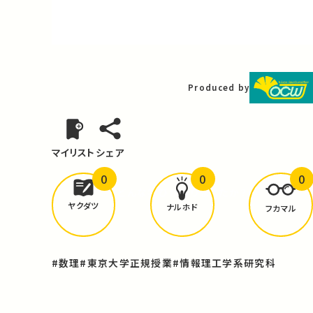
Video
Produced by
マイリスト
シェア
0
0
0
どんな学びが
ありましたか？
ヤクダツ
ナルホド
フカマル
#数理
#東京大学正規授業
#情報理工学系研究科