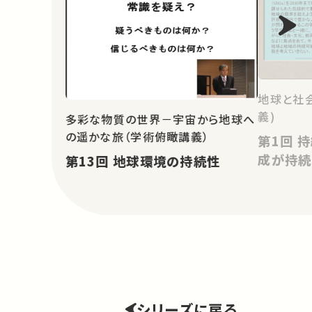
地球と社
義)
多彩な物質の世界－宇宙から地球へ
の遥かな旅（学術俯瞰講義）
第1回 持続可能な開発目標の達
成が持続
第13回 地球環境の持続性
シリーズに戻る