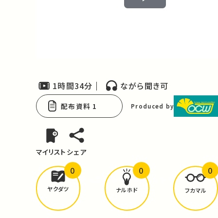
Play
Video
1時間34分
ながら聞き可
配布資料 1
Produced by
マイリスト
シェア
0
0
0
どんな学びが
ありましたか？
ヤクダツ
ナルホド
フカマル