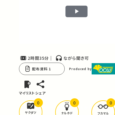
Play
Video
2時間35分
ながら聞き可
配布資料 1
Produced by
マイリスト
シェア
0
0
0
どんな学びが
ありましたか？
ヤクダツ
ナルホド
フカマル