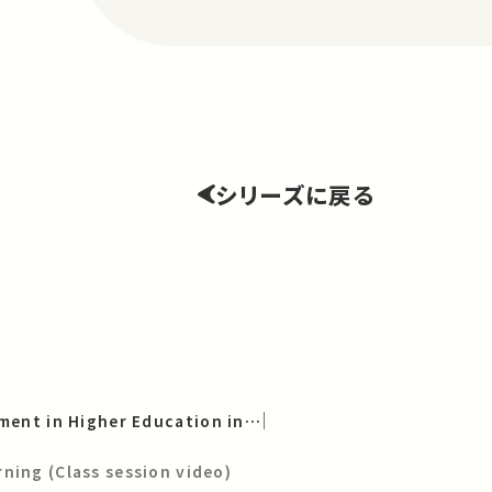
シリーズに戻る
Teaching Development in Higher Education in English／UTokyo Global Future Faculty Development Program（UTokyo Global FFDP）
ning (Class session video)