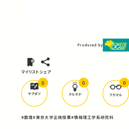
Video
Produced by
マイリスト
シェア
0
0
0
どんな学びが
ありましたか？
ヤクダツ
ナルホド
フカマル
#数理
#東京大学正規授業
#情報理工学系研究科