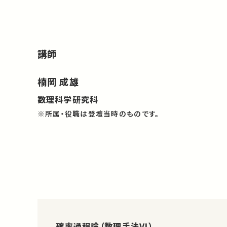
講師
楠岡 成雄
数理科学研究科
※所属・役職は登壇当時のものです。
確率過程論（数理手法VI）