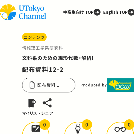
中高生向け TOP
English TOP
コンテンツ
情報理工学系研究科
文科系のための線形代数・解析I
配布資料12-2
配布資料 1
Produced by
マイリスト
シェア
0
0
0
どんな学びが
ありましたか？