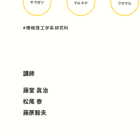
ヤクダツ
ナルホド
フカマル
#情報理工学系研究科
講師
藤堂 眞治
松尾 泰
藤原毅夫