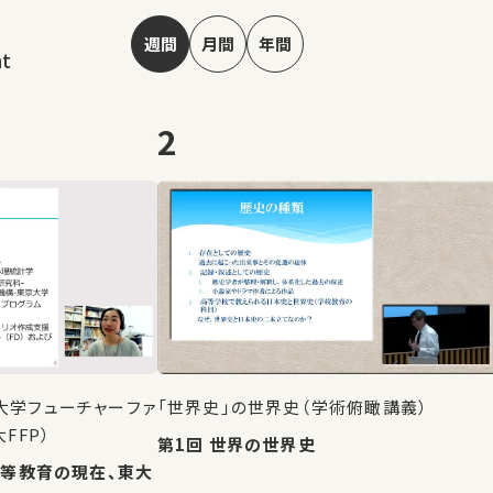
週間
月間
年間
nt
2
大学フューチャーファ
「世界史」の世界史（学術俯瞰講義）
FFP）
第1回 世界の世界史