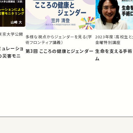
）東京大学公開
多様な視点からジェンダーを見る(学
2023年度：高校生
術フロンティア講義）
金曜特別講座
ミュレーショ
第3回 こころの健康とジェンダー
生命を支える手術
の災害モニ
ム