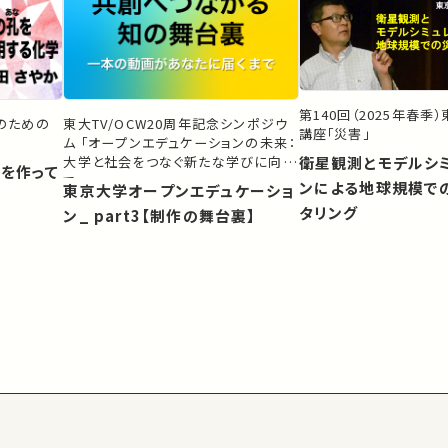
第140回（2025年春季
生のための
東大TV/OCW20周年記念シンポジウ
講座「災害」
ム 「オープンエデュケーションの未来：
大学と社会をつなぐ新たな学びに向け
衛星観測とモデルシ
）を作って
て」
ンによる地球規模で
東京大学オープンエデュケーショ
タリング
ン_ part3【制作の舞台裏】