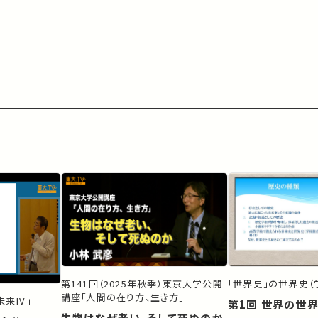
第141回（2025年秋季）東京大学公開
「世界史」の世界史（
講座「人間の在り方、生き方」
来IV」
第1回 世界の世
生物はなぜ老い、そして死ぬのか