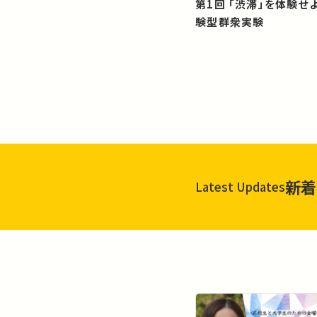
第1回 「渋滞」を体験せよ！？：体
験型群衆実験
新着
Latest Updates
一覧を見る