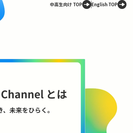
中高生向け TOP
English TOP
Spotligh
技術は、
——ELSI
理のこれ
AIやロボット
に何をもたらす
に、技術と社会
コンテンツを見