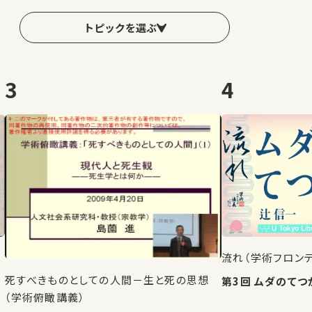
トピックを選ぶ
3
4
流れ（学術フロン
死すべきものとしての人間－生と死の思想
第3回 ムダのて
（学術俯瞰講義）