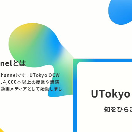
nnelとは
す。 UTokyo OCW
、4,000本以上の授業や講演
動画メディアとして始動しまし