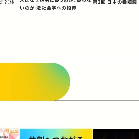
第2回 日本の養殖
いのか ――法社会学への招待