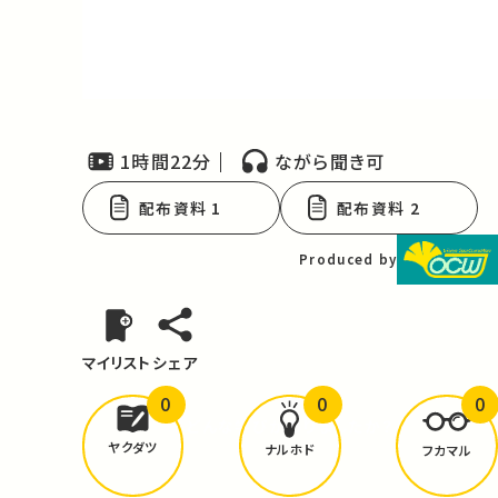
Video
1時間22分
ながら聞き可
配布資料 1
配布資料 2
Produced by
マイリスト
シェア
0
0
0
どんな学びが
ありましたか？
ヤクダツ
ナルホド
フカマル