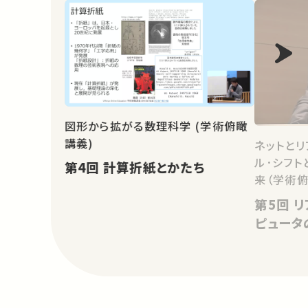
図形から拡がる数理科学 (学術俯瞰
講義)
ネットと
ル･シフト
第4回 計算折紙とかたち
来（学術
第5回 リアルとバーチャル－コン
ピュータ