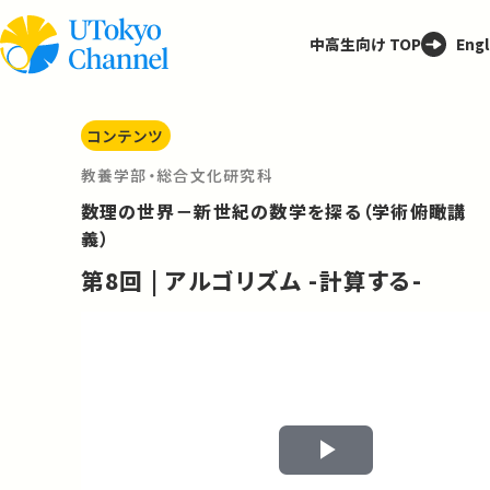
中高生向け TOP
Engl
コンテンツ
教養学部・総合文化研究科
数理の世界－新世紀の数学を探る（学術俯瞰講
義）
第8回 | アルゴリズム -計算する-
Play