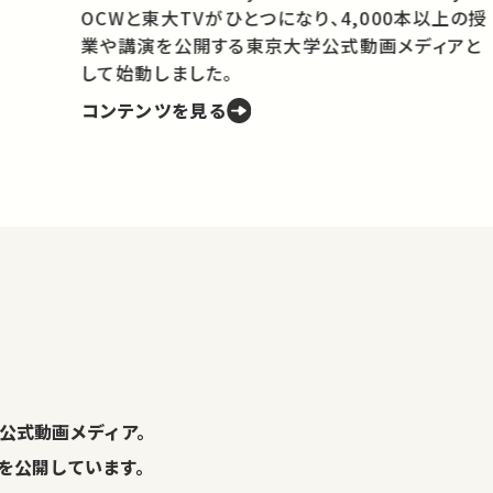
OCWと東大TVがひとつになり、4,000本以上の授
業や講演を公開する東京大学公式動画メディアと
携
して始動しました。
コンテンツを見る
学
の
し
。
公式動画メディア。
演を公開しています。