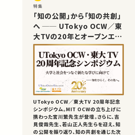
特集
「知の公開」から「知の共創」
へ ── UTokyo OCW／東
大TVの20年とオープンエデ
ュケーションの未来
UTokyo OCW／東大TV 20周年記念
シンポジウム。MIT OCWの立ち上げに
携わった宮川繁先生が登壇。さらに、吉
見俊哉先生、若山正人先生らを迎え、知
の公開を振り返り、知の共創を通じた次