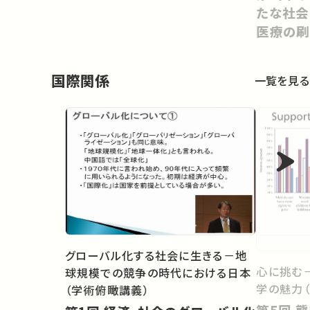
たな社会
医療の刷
国際関係
一覧を見る
グローバル化する社会に生きる－地
心に挑む
球規模での競争の時代における日本
学の魅力
（学術俯瞰講義）
第5