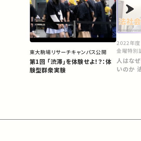
2022年
金曜特別
東大駒場リサーチキャンパス公開
人はなぜ
第1回 「渋滞」を体験せよ！？：体
いのか 
験型群衆実験