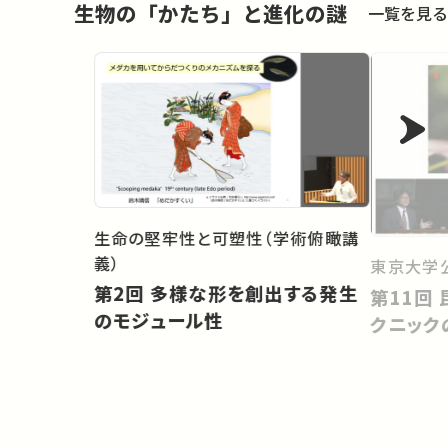
生物の「かたち」と進化の謎
一覧を見る
生命の堅牢性と可塑性（学術俯瞰講
義）
東京大学
第2回 多様な形を創出する発生
第11回 昆虫の擬態：だましのテ
のモジュール性
クニック