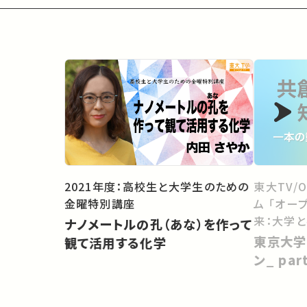
2021年度：高校生と大学生のための
東大TV/
金曜特別講座
ム 「オー
来：大学
ナノメートルの孔（あな）を作って
向けて」
東京大学
観て活用する化学
ン_ pa