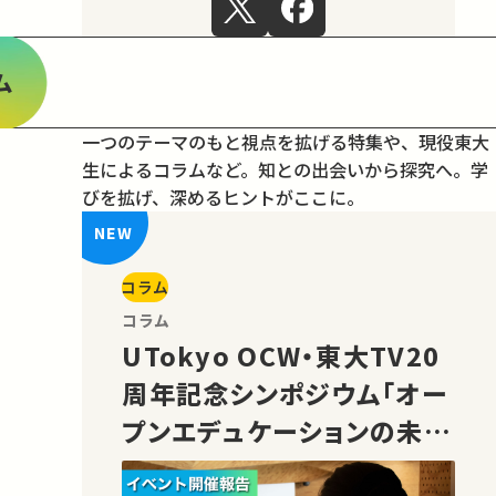
ム
一つのテーマのもと視点を拡げる特集や、現役東大
生によるコラムなど。
知との出会いから探究へ。学
びを拡げ、深めるヒントがここに。
コラム
コラム
UTokyo OCW・東大TV20
周年記念シンポジウム「オー
プンエデュケーションの未
来」の様子をご紹介！