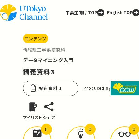
中高生向け TOP
English TOP
コンテンツ
情報理工学系研究科
データマイニング入門
講義資料3
配布資料 1
Produced by
マイリスト
シェア
0
0
0
どんな学びが
ありましたか？