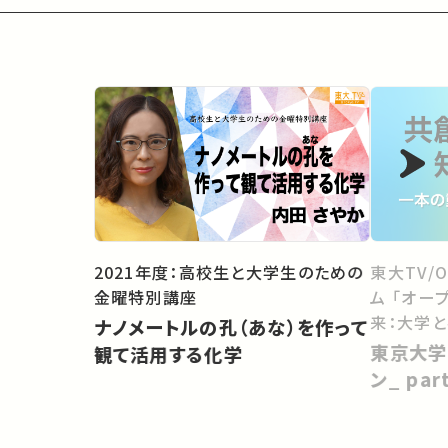
2021年度：高校生と大学生のための
東大TV/
金曜特別講座
ム 「オー
来：大学
ナノメートルの孔（あな）を作って
向けて」
東京大学
観て活用する化学
ン_ pa