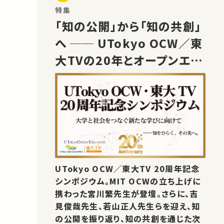
特集
「知の公開」から「知の共創」
へ ── UTokyo OCW／東
大TVの20年とオープンエデ
ュケーションの未来
UTokyo OCW／東大TV 20周年記念
シンポジウム。MIT OCWの立ち上げに
携わった宮川繁先生が登壇。さらに、吉
見俊哉先生、若山正人先生らを迎え、知
の公開を振り返り、知の共創を通じた次