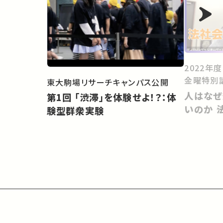
2022年
金曜特別
東大駒場リサーチキャンパス公開
人はなぜ
第1回 「渋滞」を体験せよ！？：体
いのか 
験型群衆実験