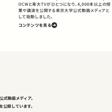
OCWと東大TVがひとつになり、4,000本以上の授
業や講演を公開する東京大学公式動画メディアと
携
して始動しました。
コンテンツを見る
学
の
し
。
公式動画メディア。
演を公開しています。