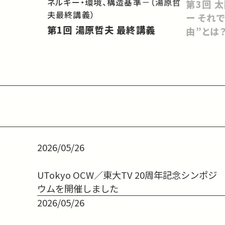
会をどうす
ネルギー・環境、構造基準－（湯原哲
第3回 太陽光は最強のエネルギ
夫最終講義）
ー それ
第1回 湯原哲夫 最終講義
由”とは
2026/05/26
UTokyo OCW／東大TV 20周年記念シンポジ
ウムを開催しました
2026/05/26