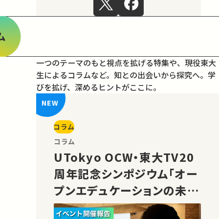
ム
一つのテーマのもと視点を拡げる特集や、現役東大
生によるコラムなど。
知との出会いから探究へ。学
びを拡げ、深めるヒントがここに。
コラム
コラム
UTokyo OCW・東大TV20
周年記念シンポジウム「オー
プンエデュケーションの未
来」の様子をご紹介！