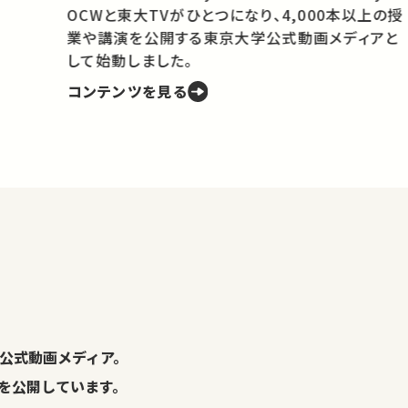
OCWと東大TVがひとつになり、4,000本以上の授
業や講演を公開する東京大学公式動画メディアと
携
して始動しました。
コンテンツを見る
学
の
し
。
公式動画メディア。
演を公開しています。