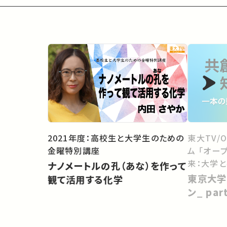
2021年度：高校生と大学生のための
東大TV/
金曜特別講座
ム 「オー
来：大学
ナノメートルの孔（あな）を作って
向けて」
東京大学
観て活用する化学
ン_ pa