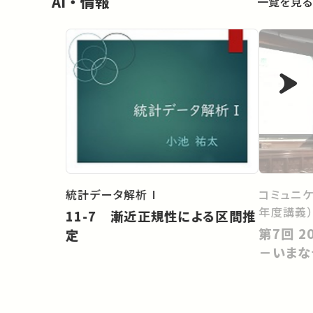
AI・情報
一覧を見る
統計データ解析 I
コミュニケ
年度講義
11-7 漸近正規性による区間推
第7回 20世紀から21世紀へ
定
－いまな