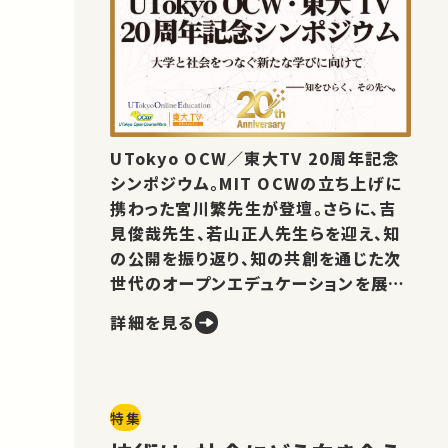
UTokyo OCW／東大TV 20周年記念
シンポジウム。MIT OCWの立ち上げに
携わった宮川繁先生が登壇。さらに、吉
見俊哉先生、若山正人先生らを迎え、知
の公開を振り返り、知の共創を通じた次
世代のオープンエデュケーションを展望
します。
詳細を見る
特集