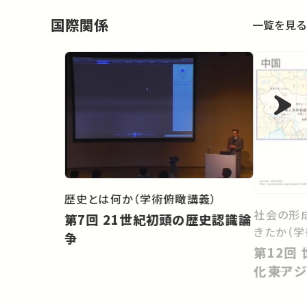
国際関係
一覧を見る
歴史とは何か（学術俯瞰講義）
社会の形
第7回 21世紀初頭の歴史認識論
きたか（学
争
第12回 世界システムの中の地域
化――東