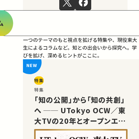
ム
一つのテーマのもと視点を拡げる特集や、現役東大
生によるコラムなど。
知との出会いから探究へ。学
びを拡げ、深めるヒントがここに。
特集
特集
「知の公開」から「知の共創」
へ ── UTokyo OCW／東
大TVの20年とオープンエデ
ュケーションの未来