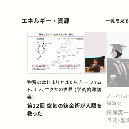
エネルギー・資源
一覧を見る
物質のはじまりとはたらき ―フェム
ト、ナノ、エクサの世界 (学術俯瞰講
ノーベル
義)
講演会
第12回 空気の錬金術が人類を
根岸英一
救った
与式・記