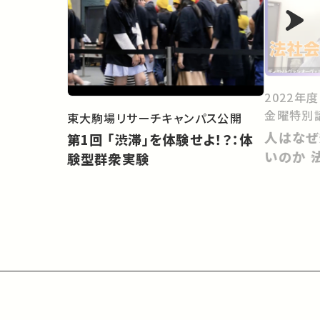
2022年
金曜特別
東大駒場リサーチキャンパス公開
人はなぜ
第1回 「渋滞」を体験せよ！？：体
いのか 
験型群衆実験