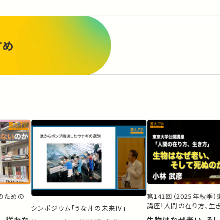
すめ
生のための
第141回（2025年秋季
講座「人間の在り方、生き
シンポジウム「うな丼の未来IV」
、従わな
生物はなぜ老い、そ