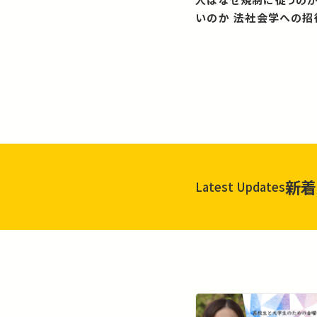
いのか ――法社会学への招
新着
Latest Updates
一覧を見る