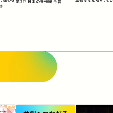
第2回 日本の養殖鰻 今昔
待