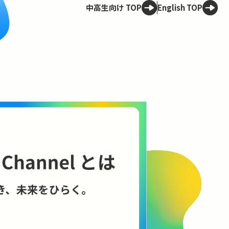
中高生向け TOP
English TOP
Spot
OCWア
30
ける
30年後
問の“悪
問いから
コンテ