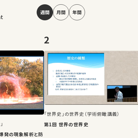
週間
月間
年間
nt
2
「世界史」の世界史（学術俯瞰講義）
」
第1回 世界の世界史