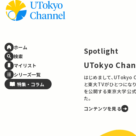
ホーム
Spotlight
検索
技術は、社
マイリスト
——ELSI
シリーズ一覧
理のこれ
特集・
コラム
AIやロボット、
に何をもたらす
に、技術と社会の
コンテンツを見