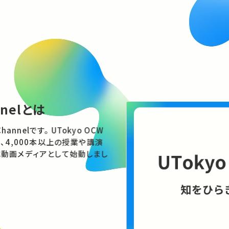
特集
会にどう向き合うべきか
 / RRIから考える技術と倫
から
エネルギー、宇宙開発。技術の進展は社会
のでしょうか。具体的な事例を手がかり
関係をさぐります。
る