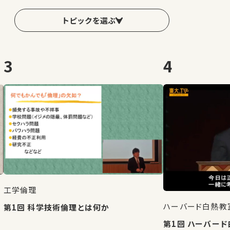
トピックを選ぶ
3
4
工学倫理
ハーバード白熱教室 
第1回 科学技術倫理とは何か
第1回 ハーバー