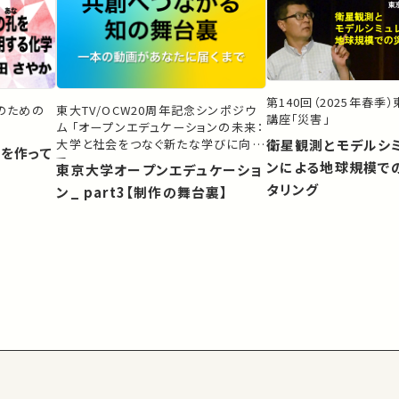
第140回（2025年春季
生のための
東大TV/OCW20周年記念シンポジウ
講座「災害」
ム 「オープンエデュケーションの未来：
大学と社会をつなぐ新たな学びに向け
衛星観測とモデルシ
）を作って
て」
ンによる地球規模で
東京大学オープンエデュケーショ
タリング
ン_ part3【制作の舞台裏】