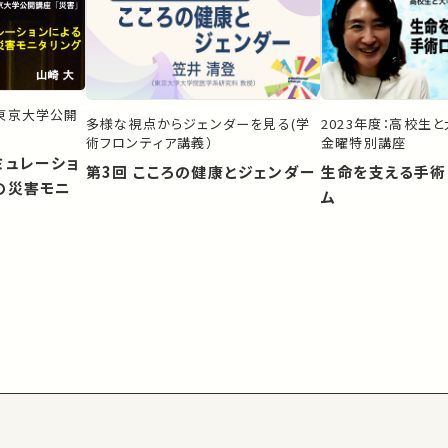
）東京大学公開
多様な視点からジェンダーを見る(学
2023年度：高校生
術フロンティア講義）
金曜特別講座
ミュレーショ
第3回 こころの健康とジェンダー
生命を支える手術
の災害モニ
ム