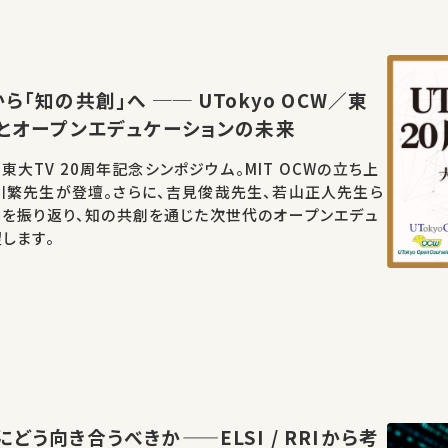
ら「知の共創」へ ── UTokyo OCW／東
年とオープンエデュケーションの未来
W／東大TV 20周年記念シンポジウム。MIT OCWの立ち上
川繁先生が登壇。さらに、吉見俊哉先生、若山正人先生ら
開を振り返り、知の共創を通じた次世代のオープンエデュ
します。
どう向き合うべきか——ELSI / RRIから考