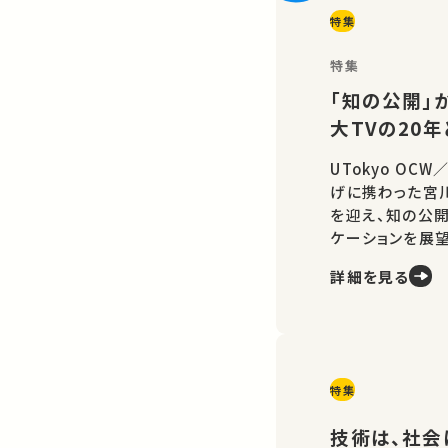
特集
特集
「知の公開」か
大TVの20
UTokyo OC
げに携わった宮
を迎え、知の公
ケーションを展望
詳細を見る
特集
技術は、社会に