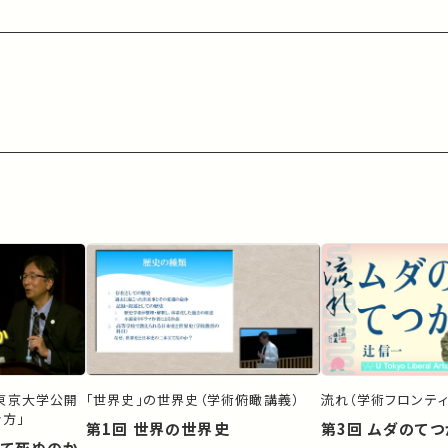
）東京大学公開
「世界史」の世界史（学術俯瞰講義）
流れ（学術フロンティ
方」
第1回 世界の世界史
第3回 ムダのて
して死ぬのか