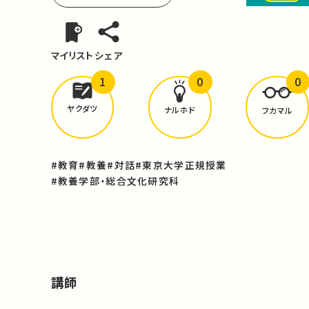
マイリスト
シェア
1
0
0
どんな学びが
ありましたか？
ヤクダツ
ナルホド
フカマル
#教育
#教養
#対話
#東京大学正規授業
#教養学部・総合文化研究科
講師