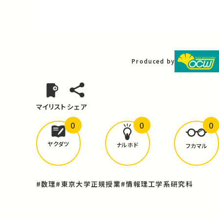
Video
Produced by
マイリスト
シェア
0
0
0
どんな学びが
ありましたか？
ヤクダツ
ナルホド
フカマル
#数理
#東京大学正規授業
#情報理工学系研究科