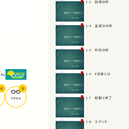
1-3 回帰分析
1-4 主成分分析
1-5 判別分析
1-6 R言語とは
 by
0
0
1-7 起動と終了
フカマル
1-8 エディタ