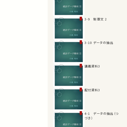
3-9 制御文 2
3-10 データの抽出
講義資料3
配付資料3
4-1 データの抽出（つ
づき）