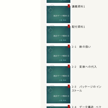
講義資料1
配付資料1
2-1 数の扱い
2-2 変数への代入
2-3 パッケージのイン
ストール
2-4 データ構造: ベク