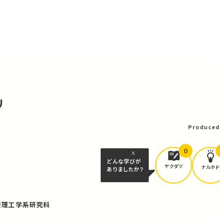
リ
Produced
0
どんな学びが
ヤクダツ
ナルホド
ありましたか？
報理工学系研究科