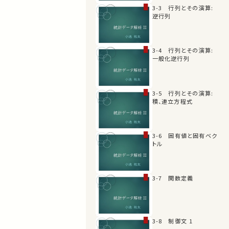
3-3 行列とその演算:
逆行列
3-4 行列とその演算:
一般化逆行列
3-5 行列とその演算:
積、連立方程式
3-6 固有値と固有ベク
トル
3-7 関数定義
3-8 制御文 1