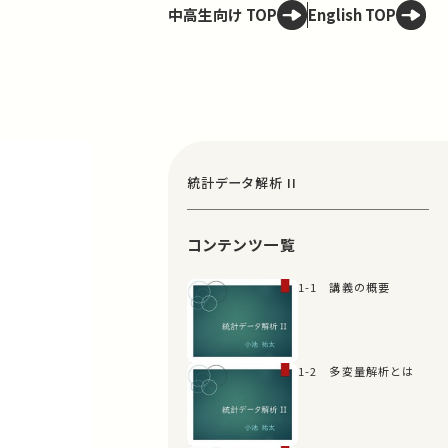
中高生向け TOP
English TOP
統計データ解析 II
コンテンツ一覧
1-1 講義の概要
1-2 多変量解析とは