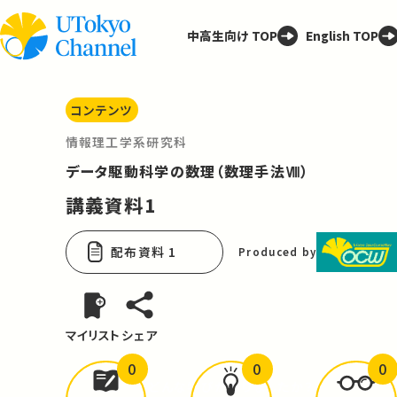
中高生向け TOP
English TOP
コンテンツ
情報理工学系研究科
データ駆動科学の数理（数理手法Ⅷ）
講義資料1
配布資料 1
Produced by
マイリスト
シェア
0
0
0
どんな学びが
ありましたか？