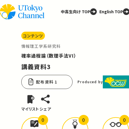
中高生向け TOP
English TOP
コンテンツ
情報理工学系研究科
確率過程論（数理手法VI）
講義資料3
配布資料 1
Produced by
マイリスト
シェア
0
0
0
どんな学びが
ありましたか？