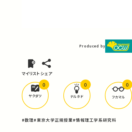
Video
Produced by
マイリスト
シェア
0
0
0
どんな学びが
ありましたか？
ヤクダツ
ナルホド
フカマル
#数理
#東京大学正規授業
#情報理工学系研究科