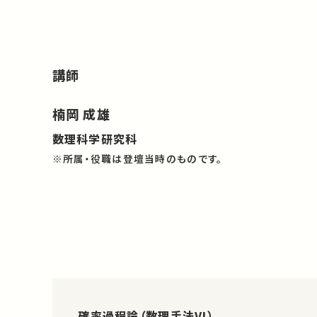
講師
楠岡 成雄
数理科学研究科
※所属・役職は登壇当時のものです。
確率過程論（数理手法VI）