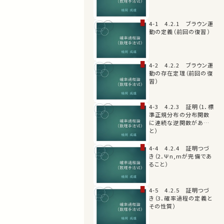
4-1 4.2.1 ブラウン運
動の定義（前回の復習）
4-2 4.2.2 ブラウン運
動の存在定理（前回の復
習）
4-3 4.2.3 証明（1．標
準正規分布の分布関数
に連続な逆関数があるこ
と）
4-4 4.2.4 証明つづ
き（2．Ψn,mが完備であ
ること）
4-5 4.2.5 証明つづ
き（3．確率過程の定義と
その性質）