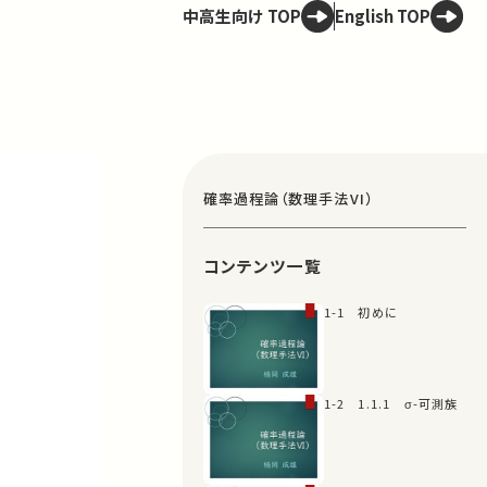
中高生向け TOP
English TOP
確率過程論（数理手法VI）
コンテンツ一覧
1-1 初めに
1-2 1.1.1 σ-可測族