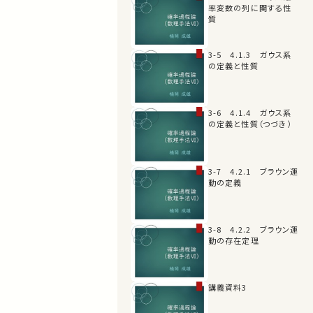
率変数の列に関する性
質
3-5 4.1.3 ガウス系
の定義と性質
3-6 4.1.4 ガウス系
の定義と性質（つづき）
3-7 4.2.1 ブラウン運
動の定義
3-8 4.2.2 ブラウン運
動の存在定理
講義資料3