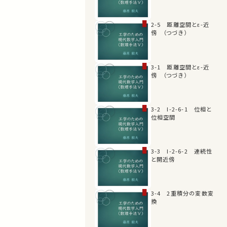
2-5 距離空間とε-近
傍 （つづき）
3-1 距離空間とε-近
傍 （つづき）
3-2 I-2-6-1 位相と
位相空間
3-3 I-2-6-2 連続性
と開近傍
3-4 2重積分の変数変
換