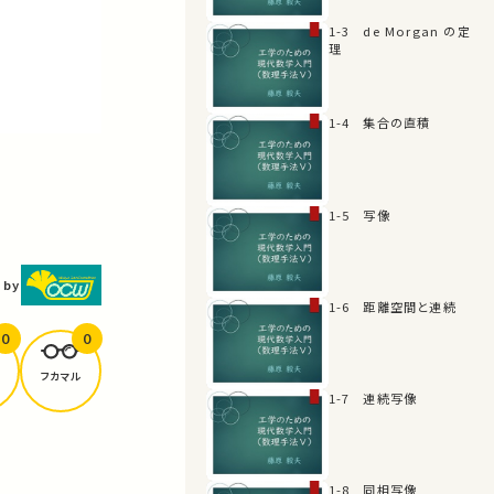
1-3 de Morgan の定
理
1-4 集合の直積
1-5 写像
 by
1-6 距離空間と連続
0
0
フカマル
1-7 連続写像
1-8 同相写像