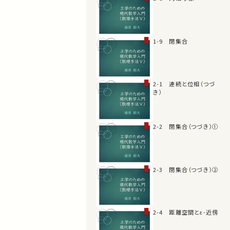
1-9 閉集合
2-1 連続と位相（つづ
き）
2-2 閉集合（つづき）①
2-3 閉集合（つづき）②
2-4 距離空間とε-近傍