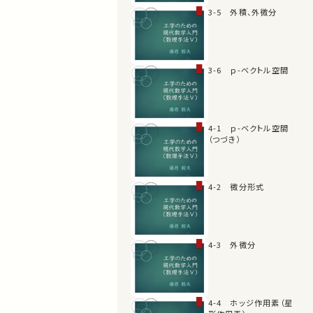
3-5 外積、外微分
3-6 ｐ-ベクトル空間
4-1 ｐ-ベクトル空間
（つづき）
4-2 微分形式
4-3 外微分
4-4 ホッジ作用素（星