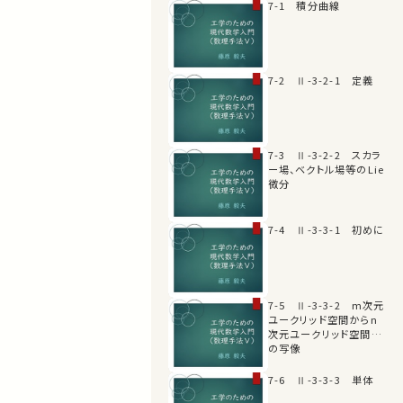
7-1 積分曲線
7-2 Ⅱ-3-2-1 定義
7-3 Ⅱ-3-2-2 スカラ
ー場、ベクトル場等のLie
微分
7-4 Ⅱ-3-3-1 初めに
7-5 Ⅱ-3-3-2 m次元
ユークリッド空間からn
次元ユークリッド空間へ
の写像
7-6 Ⅱ-3-3-3 単体