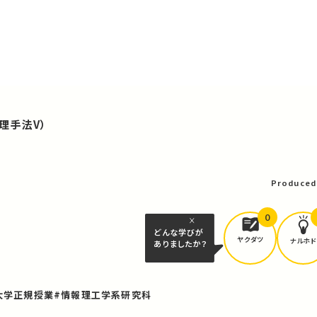
理手法V）
Produced
0
どんな学びが
ヤクダツ
ナルホド
ありましたか？
大学正規授業
#情報理工学系研究科