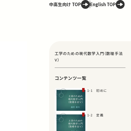
中高生向け TOP
English TOP
工学のための現代数学入門（数理手法
V）
コンテンツ一覧
1-1 初めに
1-2 定義