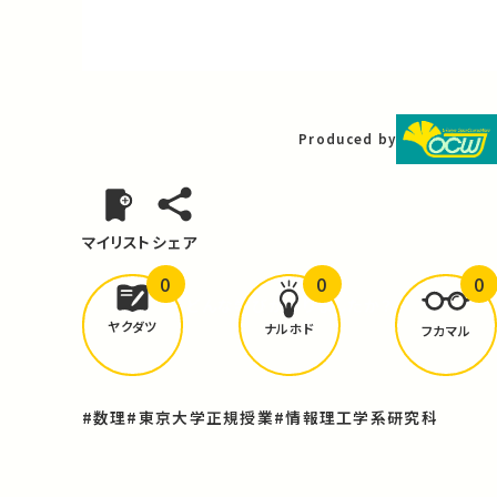
Video
Produced by
マイリスト
シェア
0
0
0
どんな学びが
ありましたか？
ヤクダツ
ナルホド
フカマル
#数理
#東京大学正規授業
#情報理工学系研究科