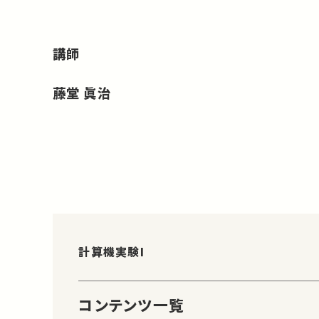
講師
藤堂 眞治
計算機実験I
コンテンツ一覧