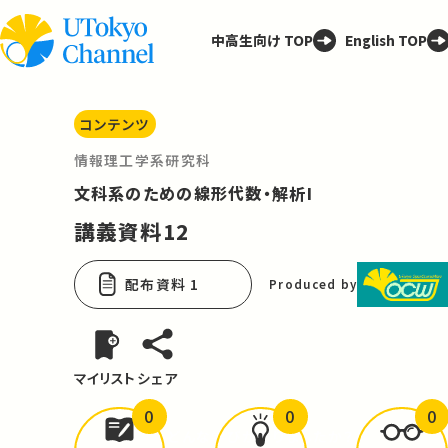
中高生向け TOP
English TOP
コンテンツ
情報理工学系研究科
文科系のための線形代数・解析I
講義資料12
配布資料 1
Produced by
マイリスト
シェア
0
0
0
どんな学びが
ありましたか？