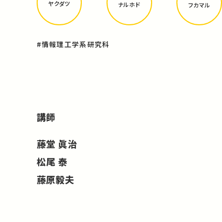
ヤクダツ
ナルホド
フカマル
#情報理工学系研究科
講師
藤堂 眞治
松尾 泰
藤原毅夫