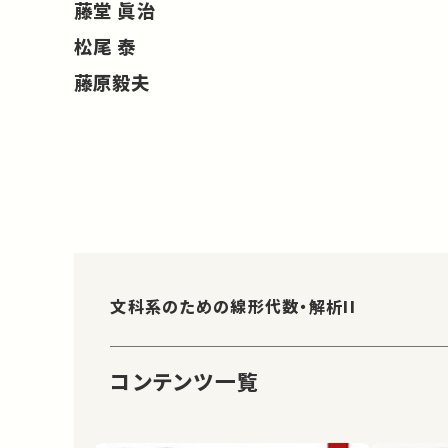
藤堂 眞治
松尾 泰
藤原毅夫
文科系のための線形代数・解析II
コンテンツ一覧