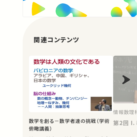
関連コンテンツ
情報数理科
数学を創る－数学者達の挑戦（学術
第2
俯瞰講義）