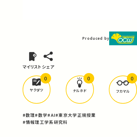
Video
Produced by
マイリスト
シェア
0
0
0
どんな学びが
ありましたか？
ヤクダツ
ナルホド
フカマル
#数理
#数学
#AI
#東京大学正規授業
#情報理工学系研究科