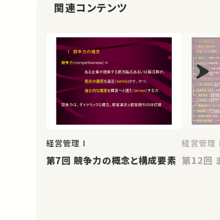
関連コンテンツ
経営管理 I
経営管理 I
第7回 競争力の概念と構成要素
第