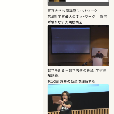
東京大学公開講座「ネットワーク」
第8回 宇宙最大のネットワーク 銀河
が織りなす大規模構造
数学を創る－数学者達の挑戦（学術俯
瞰講義）
第10回 惑星の軌道を理解する