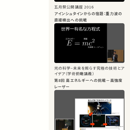
五月祭公開講座 2016
アインシュタインからの宿題：重力波の
直接検出への挑戦
光の科学−未来を照らす究極の技術とア
イデア（学術俯瞰講義）
第8回 高エネルギーへの挑戦－高強度
レーザー