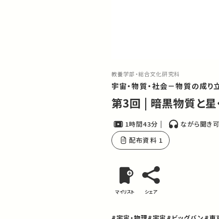
教養学部・総合文化研究科
宇宙・物質・社会－物質の成り
第3回 | 暗黒物質
1時間43分
ながら聞き
配布資料 1
マイリスト
シェア
#宇宙・物理
#宇宙
#ビッグバン
#東