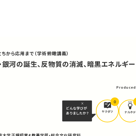
立ちから応用まで（学術俯瞰講義）
と星・銀河の誕生、反物質の消滅、暗黒エネルギー
可
Produced
0
どんな学びが
ヤクダツ
ナルホド
ありましたか？
京大学正規授業
#教養学部・総合文化研究科