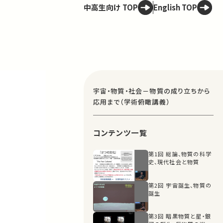
中高生向け TOP
English TOP
宇宙・物質・社会－物質の成り立ちから
応用まで（学術俯瞰講義）
コンテンツ一覧
第1回 総論、物質の科学
史、現代社会と物質
第2回 宇宙誕生、物質の
誕生
第3回 暗黒物質と星・銀