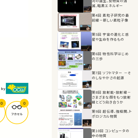
河の誕生、反物質の消
滅、暗黒エネルギー
第4回 素粒子研究の最
前線－新しい素粒子像
第5回 宇宙の進化と惑
星や生命を作るもの
第6回 物性科学はじめ
の三歩
第7回 ソフトマター －そ
のしなやかさの起源
 by
第8回 放射能・放射線－
さまざまな顔をもつ放射
線とどう向き合うか
0
0
第9回 超伝導、強相関、ト
フカマル
ポロジカル物質
第10回 コンピュータの
中の物質