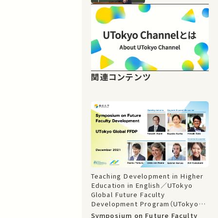
関連コンテンツ
Teaching Development in Higher
Education in English／UTokyo
Global Future Faculty
Development Program（UTokyo
Global FFDP）
Symposium on Future Faculty