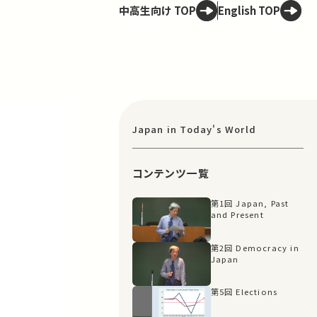
中高生向け TOP
English TOP
Japan in Today's World
コンテンツ一覧
第1回 Japan, Past
and Present
第2回 Democracy in
Japan
第5回 Elections