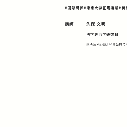
#国際関係
#東京大学正規授業
#英
講師
久保 文明
法学政治学研究科
※所属・役職は登壇当時の