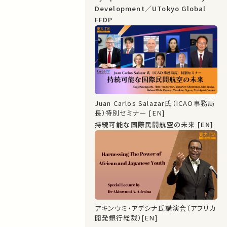
Development／UTokyo Global
FFDP
Juan Carlos Salazar氏（ICAO事務局
長）特別セミナー [EN]
持続可能な国際民間航空の未来 [EN]
アキンウミ・アデシナ氏講演会（アフリカ
開発銀行総裁）[EN]