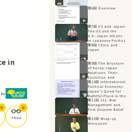
第6回 Overview
第7回 US and Japan:
The US and the
U.S.-Japan Alliance
in Japanese Politics
第8回 China and
Japan
ce in
第9回 The Structure
of Korea-Japan
Relations: Their
Evolution and
第10回 International
Present Situation
Political Economy:
Japan's Quest for a
 by
Rightful Place in the
第11回 311: Risk
Sun
Management and
0
0
Post Disaster Relief
フカマル
第13回 Wrap-up
discussion