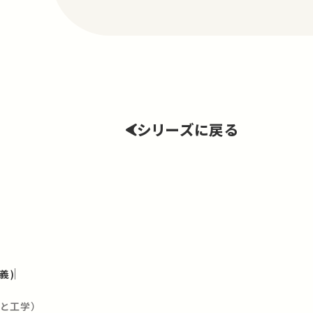
シリーズに戻る
義)
災と工学）