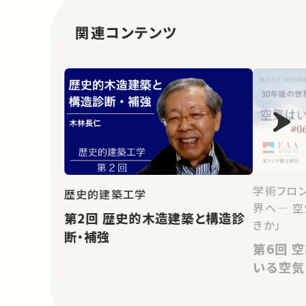
関連コンテンツ
学術フロン
歴史的建築工学
界へ― 
第2回 歴史的木造建築と構造診
きか」
断・補強
第6回 空調メーカーが試行して
いる空気