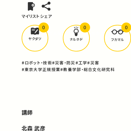
マイリスト
シェア
0
0
0
どんな学びが
ありましたか？
ヤクダツ
ナルホド
フカマル
#ロボット・技術
#災害・防災
#工学
#災害
#東京大学正規授業
#教養学部・総合文化研究科
講師
北森 武彦