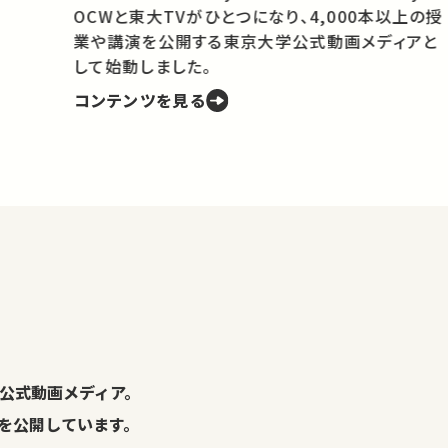
OCWと東大TVがひとつになり、4,000本以上の授
業や講演を公開する東京大学公式動画メディアと
携
して始動しました。
コンテンツを見る
学
の
し
。
公式動画メディア。
演を公開しています。