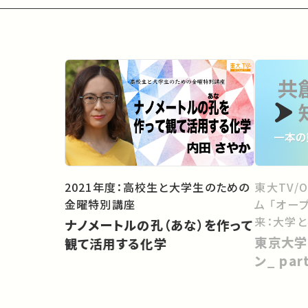
2021年度：高校生と大学生のための
東大TV/
金曜特別講座
ム 「オー
来：大学
ナノメートルの孔（あな）を作って
向けて」
東京大学
観て活用する化学
ン_ pa