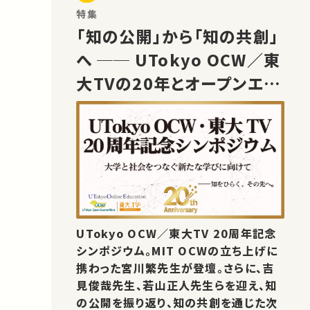
特集
「知の公開」から「知の共創」
へ ── UTokyo OCW／東
大TVの20年とオープンエデ
ュケーションの未来
UTokyo OCW／東大TV 20周年記念
シンポジウム。MIT OCWの立ち上げに
携わった宮川繁先生が登壇。さらに、吉
見俊哉先生、若山正人先生らを迎え、知
の公開を振り返り、知の共創を通じた次