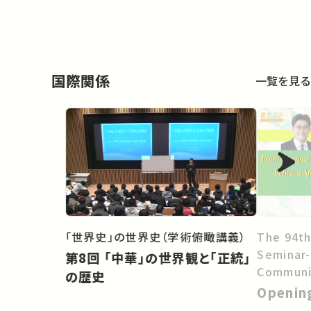
国際関係
一覧を見る
The 94th
「世界史」の世界史（学術俯瞰講義）
Seminar
第8回 「中華」の世界観と「正統」
Communit
の歴史
Collabor
Openin
and Asia