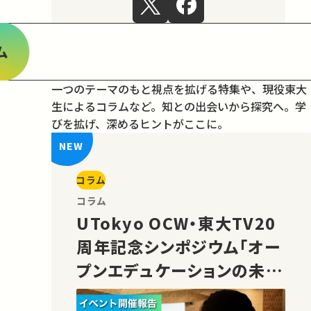
ム
一つのテーマのもと視点を拡げる特集や、現役東大
生によるコラムなど。
知との出会いから探究へ。学
びを拡げ、深めるヒントがここに。
コラム
コラム
UTokyo OCW・東大TV20
周年記念シンポジウム「オー
プンエデュケーションの未
来」の様子をご紹介！