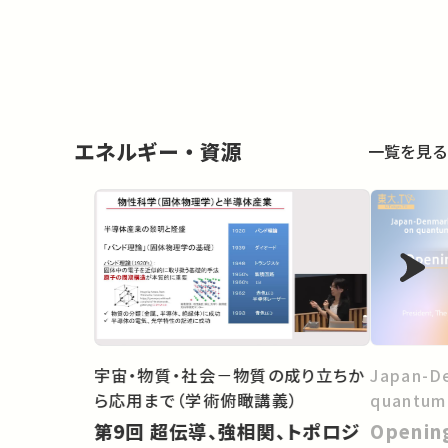
Change: 
Project
エネルギー・資源
一覧を見る
Japan-D
宇宙・物質・社会－物質の成り立ちか
quantum
ら応用まで（学術俯瞰講義）
Openin
第9回 超伝導、強相関、トポロジ