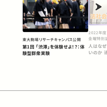
2022年
金曜特別
東大駒場リサーチキャンパス公開
人はなぜ
第1回 「渋滞」を体験せよ！？：体
いのか 
験型群衆実験