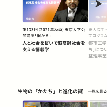
第133回（2021年秋季）東京大学公
東大院生
開講座「繋がる」
プログラム
人と社会を繋いで超高齢社会を
都市工学
支える情報学
ち」につ
整理事業
生物の「かたち」と進化の謎
一覧を見る