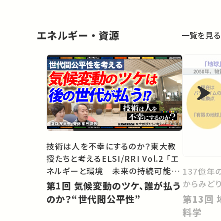
エネルギー・資源
一覧を見る
技術は人を不幸にするのか？東大教
授たちと考えるELSI/RRI Vol.2 「エ
ネルギーと環境 未来の持続可能社
137億年
会をどうするべきか」
からみど
第1回 気候変動のツケ、誰が払う
第13回 地球環境の持続性と材
のか？“世代間公平性”
料学