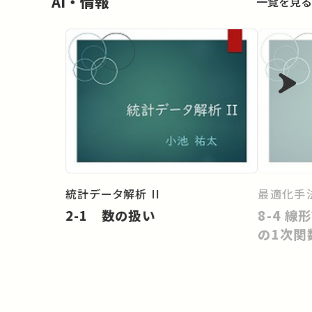
AI・情報
一覧を見る
統計データ解析 II
最適化手法
2-1 数の扱い
8-4 
の1次関