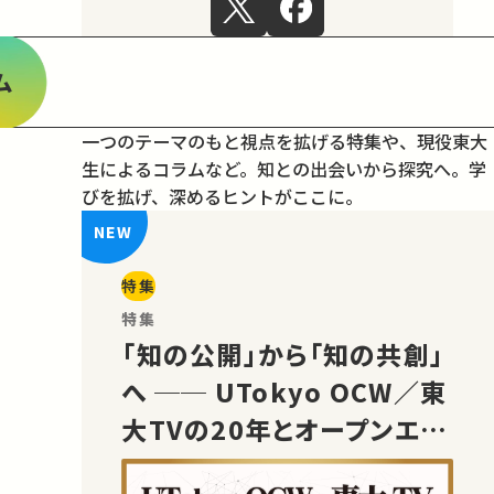
ム
一つのテーマのもと視点を拡げる特集や、現役東大
生によるコラムなど。
知との出会いから探究へ。学
びを拡げ、深めるヒントがここに。
特集
特集
「知の公開」から「知の共創」
へ ── UTokyo OCW／東
大TVの20年とオープンエデ
ュケーションの未来