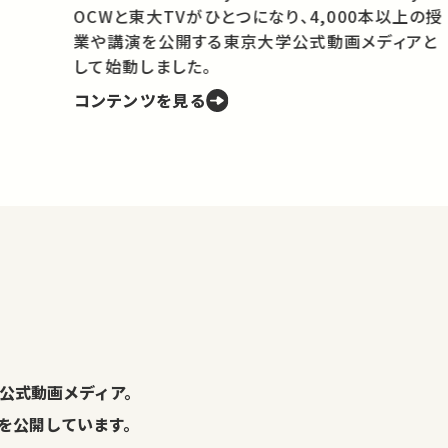
OCWと東大TVがひとつになり、4,000本以上の授
業や講演を公開する東京大学公式動画メディアと
携
して始動しました。
コンテンツを見る
学
の
し
。
公式動画メディア。
演を公開しています。