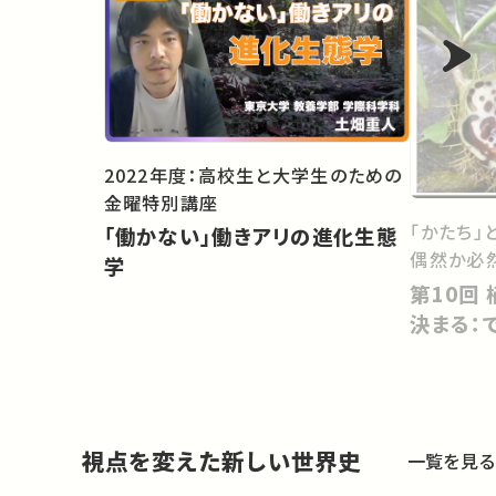
2022年度：高校生と大学生のための
金曜特別講座
「かたち」
「働かない」働きアリの進化生態
偶然か必
学
第10回 植物の＜見かけ＞はどう
決まる：
視点を変えた新しい世界史
一覧を見る