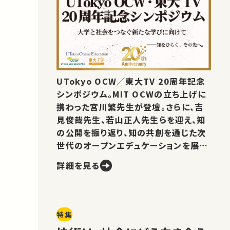
UTokyo OCW／東大TV 20周年記念
シンポジウム。MIT OCWの立ち上げに
携わった宮川繁先生が登壇。さらに、吉
見俊哉先生、若山正人先生らを迎え、知
の公開を振り返り、知の共創を通じた次
世代のオープンエデュケーションを展望
します。
詳細を見る
特集