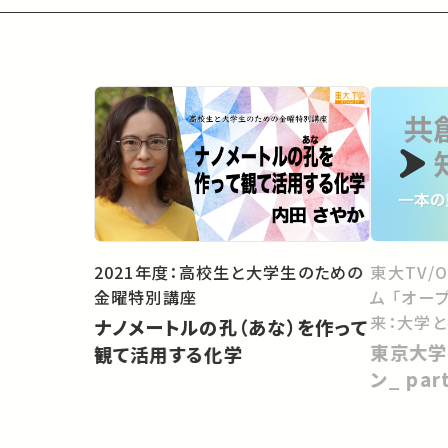
2021年度：高校生と大学生のための
東大TV/
金曜特別講座
ム 「オー
来：大学
ナノメートルの孔（あな）を作って
向けて」
東京大学
観て活用する化学
ン_ pa