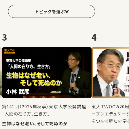
トピックを選ぶ
3
4
第141回（2025年秋季）東京大学公開講座
東大TV/OCW2
「人間の在り方、生き方」
ープンエデュケー
をつなぐ新たな学
生物はなぜ老い、そして死ぬのか