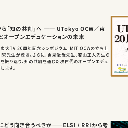
ら「知の共創」へ ── UTokyo OCW／東
年とオープンエデュケーションの未来
W／東大TV 20周年記念シンポジウム。MIT OCWの立ち上
川繁先生が登壇。さらに、吉見俊哉先生、若山正人先生ら
開を振り返り、知の共創を通じた次世代のオープンエデュ
します。
どう向き合うべきか——ELSI / RRIから考