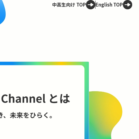
中高生向け TOP
English TOP
Spotligh
技術は、
——ELSI
理のこれ
AIやロボット
に何をもたらす
に、技術と社会
コンテンツを見