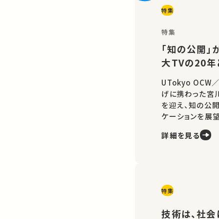
特集
特集
「知の公開」か
大TVの20
UTokyo OC
げに携わった宮
を迎え、知の公
ケーションを展望
詳細を見る
特集
技術は、社会に