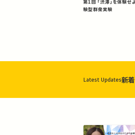
第1回 「渋滞」を体験せよ！？：体
験型群衆実験
新着
Latest Updates
一覧を見る