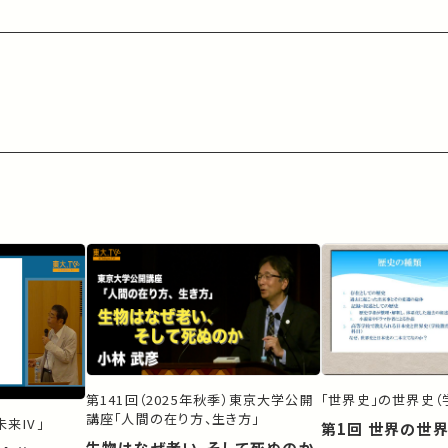
第141回（2025年秋季）東京大学公開
「世界史」の世界史（
講座「人間の在り方、生き方」
来IV」
第1回 世界の世
生物はなぜ老い、そして死ぬのか