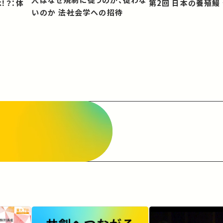
第2回 日本の養殖
いのか ――法社会学への招待