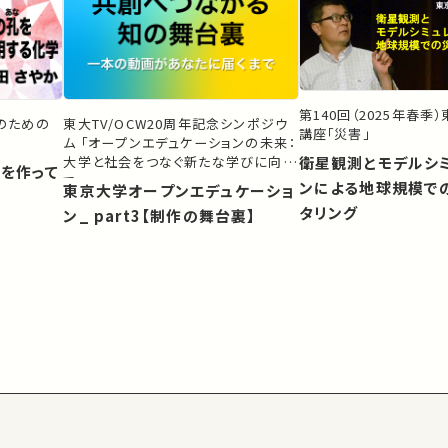
第140回（2025年春季
生のための
東大TV/OCW20周年記念シンポジウ
講座「災害」
ム 「オープンエデュケーションの未来：
大学と社会をつなぐ新たな学びに向け
衛星観測とモデルシ
）を作って
て」
ンによる地球規模で
東京大学オープンエデュケーショ
タリング
ン_ part3【制作の舞台裏】