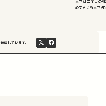
大学は二度目の死
めて考える大学教
を発信しています。