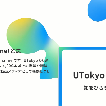
nnelとは
す。 UTokyo OCW
、4,000本以上の授業や講演
動画メディアとして始動しまし