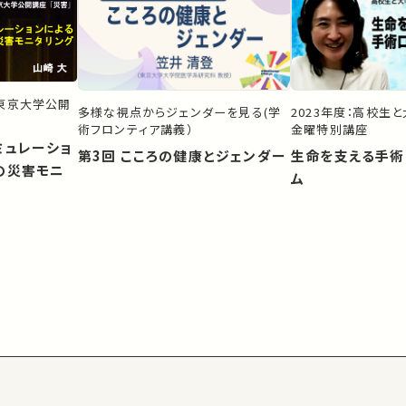
）東京大学公開
多様な視点からジェンダーを見る(学
2023年度：高校生
術フロンティア講義）
金曜特別講座
ミュレーショ
第3回 こころの健康とジェンダー
生命を支える手術
の災害モニ
ム