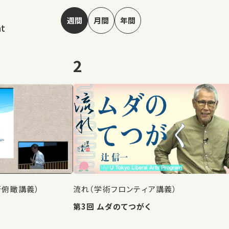
週間
月間
年間
nt
2
術俯瞰講義）
流れ（学術フロンティア講義）
第3回 ムダのてつがく