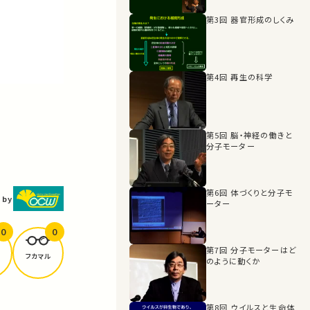
第3回 器官形成のしくみ
第4回 再生の科学
第5回 脳・神経の働きと
分子モーター
第6回 体づくりと分子モ
 by
ーター
0
0
第7回 分子モーターはど
フカマル
のように動くか
第8回 ウイルスと生命体