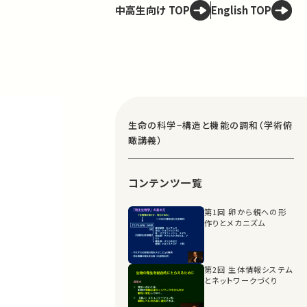
中高生向け TOP
English TOP
生命の科学−構造と機能の調和（学術俯
瞰講義）
コンテンツ一覧
第1回 卵から親への形
作りとメカニズム
第2回 生体情報システム
とネットワークづくり