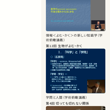
情報＜よむ・かく＞の新しい知識学（学
術俯瞰講義）
第12回 生物がよむ・かく
学問と人間（学術俯瞰講義）
第4回 切っても切れない関係