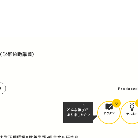
（学術俯瞰講義）
可
2
Produced
0
どんな学びが
ヤクダツ
ナルホド
ありましたか？
京大学正規授業
#教養学部・総合文化研究科