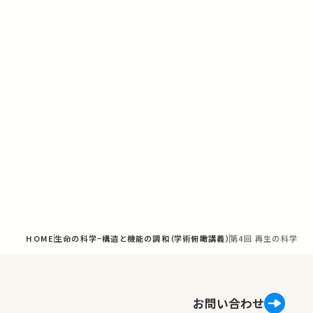
HOME
生命の科学−構造と機能の調和（学術俯瞰講義）
第4回 再生の科学
お問い合わせ