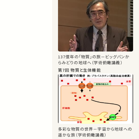
137億年の「物質」の旅－ビッグバンか
らみどりの地球へ（学術俯瞰講義）
第7回 物質と生体機能
多彩な物質の世界－宇宙から地球への
遥かな旅（学術俯瞰講義）