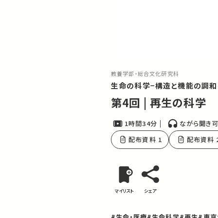
教養学部・総合文化研究科
生命の科学−構造と機能の調和
第4回 | 再生の科学
1時間34分
ながら聞き
配布資料 1
配布資料 
マイリスト
シェア
#生命・医療
#生命科学
#再生
#東