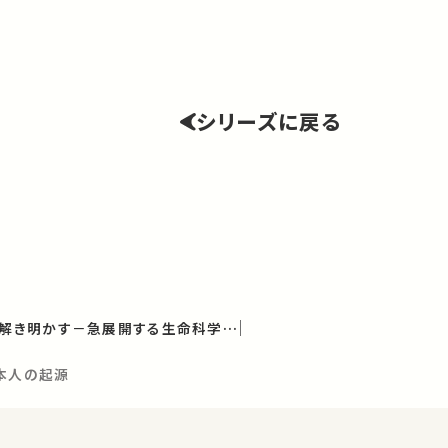
シリーズに戻る
「いのち」のシステムを解き明かす－急展開する生命科学（学術俯瞰講義）
日本人の起源