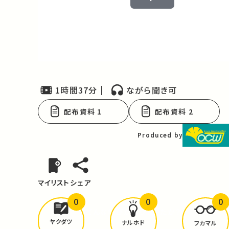
Play
Video
1時間37分
ながら聞き可
配布資料 1
配布資料 2
Produced by
マイリスト
シェア
0
0
0
どんな学びが
ありましたか？
ヤクダツ
ナルホド
フカマル