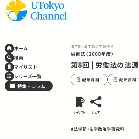
法学部・法学政治学研究科
ホーム
労働法（2008年度）
検索
第8回 | 労働法の法
マイリスト
シリーズ一覧
配布資料 1
配布資料 
特集・
コラム
マイリスト
シェア
#法学部・法学政治学研究科