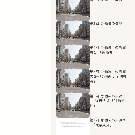
第3回 労働法の機能
第4回 労働法上の当事
者１―「労働者」
第5回 労働法上の当事
者２―「労働組合」「使用
者」
第6回 労働法の法源１
―「強行法規」「労働協
約」
第7回 労働法の法源２
―「就業規則」