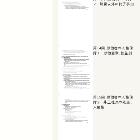
２―解雇以外の終了事由
第14回 労働者の人権保
障１―労働憲章、性差別
第15回 労働者の人権保
障２―非正社員の処遇、
人格権