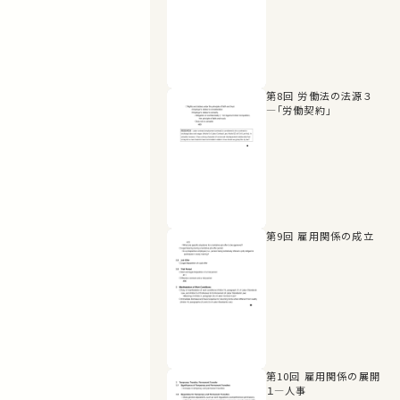
第8回 労働法の法源３
―「労働契約」
第9回 雇用関係の成立
第10回 雇用関係の展開
１―人事