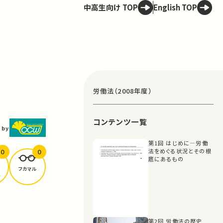
中高生向け TOP
English TOP
労働法（2008年度）
コンテンツ一覧
 by
第1回 はじめに―労働
0
0
法をめぐる状況とその根
底にあるもの
フカマル
第2回 労働法の歴史