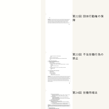
第22回 団体行動権の保
障
第23回 不当労働行為の
禁止
第24回 労働市場法