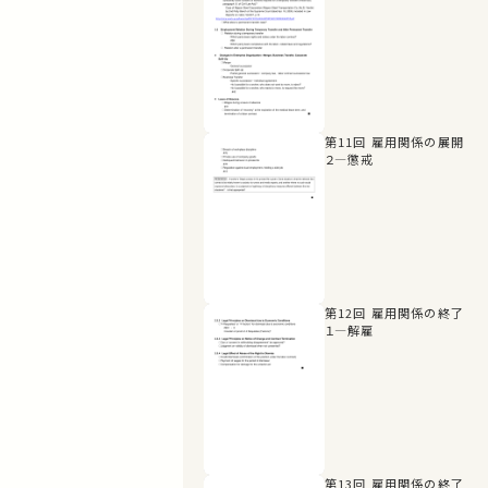
第11回 雇用関係の展開
２―懲戒
第12回 雇用関係の終了
１―解雇
第13回 雇用関係の終了