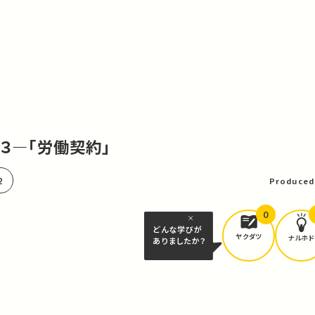
源３―「労働契約」
2
Produced
0
どんな学びが
ヤクダツ
ナルホド
ありましたか？