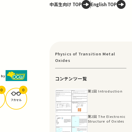
中高生向け TOP
English TOP
Physics of Transition Metal
Oxides
 by
コンテンツ一覧
0
0
第1回 Introduction
フカマル
第2回 The Electronic
Structure of Oxides