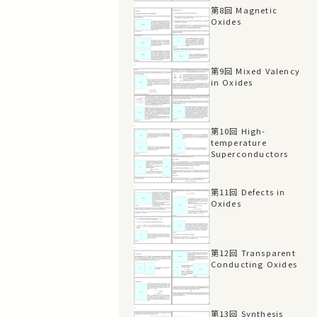
第8回 Magnetic
Oxides
第9回 Mixed Valency
in Oxides
第10回 High-
temperature
Superconductors
第11回 Defects in
Oxides
第12回 Transparent
Conducting Oxides
第13回 Synthesis