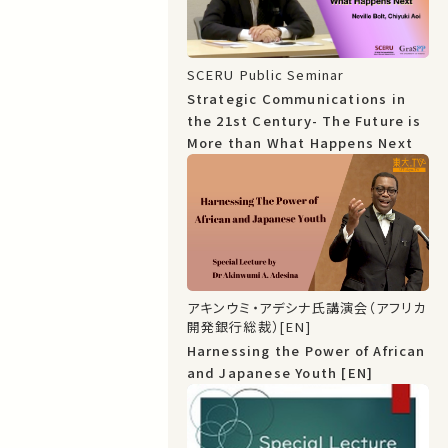
SCERU Public Seminar
Strategic Communications in
the 21st Century- The Future is
More than What Happens Next
アキンウミ・アデシナ氏講演会（アフリカ
開発銀行総裁）[EN]
Harnessing the Power of African
and Japanese Youth [EN]