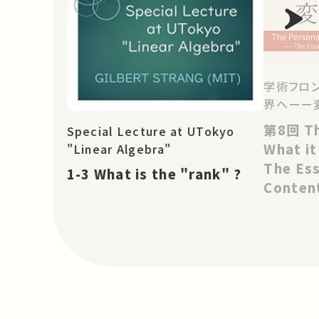
学術フロン
界へーー
第8回 The Personal Voice in
Special Lecture at UTokyo
What it
"Linear Algebra"
The Es
1-3 What is the "rank" ?
Content
Literat