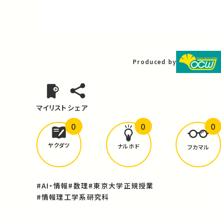
Video
Produced by
マイリスト
シェア
0
0
0
どんな学びが
ありましたか？
ヤクダツ
ナルホド
フカマル
#AI・情報
#数理
#東京大学正規授業
#情報理工学系研究科