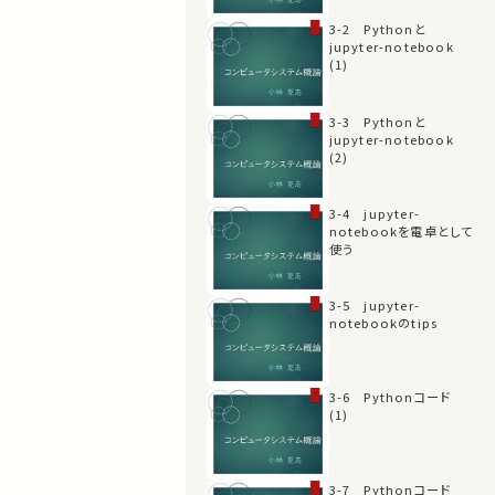
3-2 Pythonと
jupyter-notebook
(1)
3-3 Pythonと
jupyter-notebook
(2)
3-4 jupyter-
notebookを電卓として
使う
3-5 jupyter-
notebookのtips
3-6 Pythonコード
(1)
3-7 Pythonコード