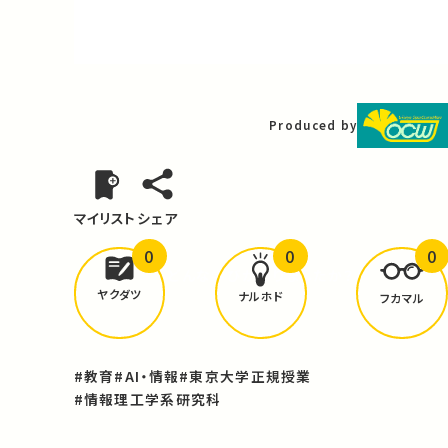
Video
Produced by
マイリスト
シェア
0
0
0
どんな学びが
ありましたか？
ヤクダツ
ナルホド
フカマル
#教育
#AI・情報
#東京大学正規授業
#情報理工学系研究科