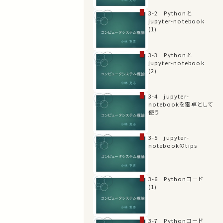
3-2 Pythonと
jupyter-notebook
(1)
3-3 Pythonと
jupyter-notebook
(2)
3-4 jupyter-
notebookを電卓として
使う
3-5 jupyter-
notebookのtips
3-6 Pythonコード
(1)
3-7 Pythonコード