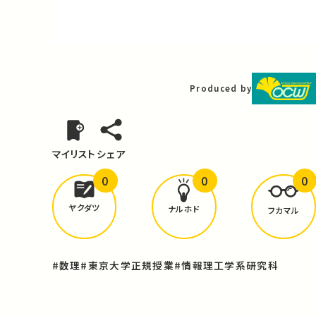
Video
Produced by
マイリスト
シェア
0
0
0
どんな学びが
ありましたか？
ヤクダツ
ナルホド
フカマル
#数理
#東京大学正規授業
#情報理工学系研究科