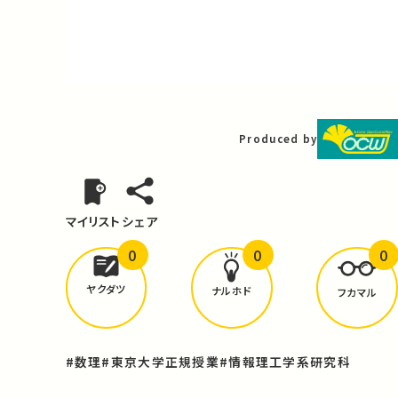
Video
Produced by
マイリスト
シェア
0
0
0
どんな学びが
ありましたか？
ヤクダツ
ナルホド
フカマル
#数理
#東京大学正規授業
#情報理工学系研究科