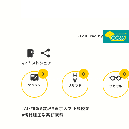
Video
Produced by
マイリスト
シェア
0
0
0
どんな学びが
ありましたか？
ヤクダツ
ナルホド
フカマル
#AI・情報
#数理
#東京大学正規授業
#情報理工学系研究科